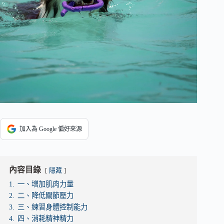
加入為 Google 偏好來源
內容目錄
隱藏
1.
一、增加肌肉力量
2.
二、降低關節壓力
3.
三、練習身體控制能力
4.
四、消耗精神精力