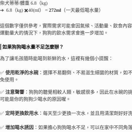
柴犬蒂蒂/體重 6.8（kg)
➔ 6.8（kg) ✖️40(ml） =
272ml
（一天最低喝水量）
這個數字僅供參考，實際需求可能會因氣候、活動量、飲食內容
運動量大的情況下，狗狗的飲水需求會進一步增加。
⎢如果狗狗喝水量不足怎麼辦？
為了讓毛孩隨時能喝到新鮮的水，這裡有幾個小提醒：
✅
使用乾淨的水碗
：選擇不易翻倒、不易滋生細菌的材質，如
免使用。
✅
注意聲響
：狗狗的聽覺相較人類，敏感很多，因此在水碗的
可能是你的狗狗少喝水的原因喔。
✅
定時更換飲用水
：每天至少更換一次水，並且用清潔劑好好
✅
增加喝水誘因
：如果擔心狗狗喝水不足，可以在家中不同角