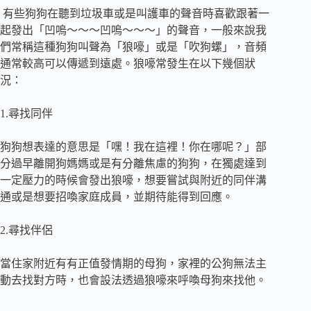
有些狗狗在聽到垃圾車或是叫護車的聲音時喜歡跟著一
起發出「凹嗚～～～凹嗚～～～」的聲音，一般來說我
們常稱這種狗狗叫聲為「狼嚎」或是「吹狗螺」，音頻
通常較高可以傳遞到遠處。狼嚎常發生在以下幾個狀
況：
1.尋找同伴
狗狗想表達的意思是「嘿！我在這裡！你在哪呢？」部
分過早離開狗媽媽或是有分離焦慮的狗狗，在獨處達到
一定壓力的時候會發出狼嚎，想要嘗試與附近的同伴溝
通或是想要招喚家庭成員，並期待能得到回應。
2.尋找伴侶
當住家附近有有正值發情期的母狗，家裡的公狗無法主
動去找對方時，也會設法透過狼嚎來呼喚母狗來找他。