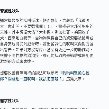
警戒性吠叫
通常這類型的吠叫低沈、短而急促，含義為「我很強
大，你走開，不要惹我喔！！」，警戒是大部分狗狗的
天性，其中護衛犬佔了大多數，例如杜賓、德國牧羊
犬、西高地白㹴等，當狗狗覺得自己的資源要被搶奪或
自身安危將受到威脅時，發出警誡性的吠叫來向對方發
出警告，如果對方沒有停止甚至有更近一步的動作時，
根據不同性格的狗狗接下來可能採取的是逃離或是用更
激烈的方式來表達。
想要改善實際可行的辦法可以參考『
狗狗叫聲擔心擾
鄰？關籠也一直吠叫，我該怎麼辦？
』這篇文章。
需求性吠叫