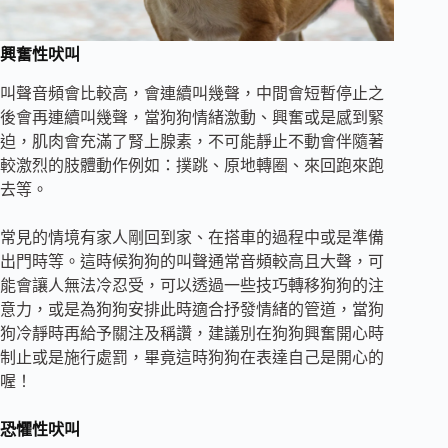
興奮性吠叫
叫聲音頻會比較高，會連續叫幾聲，中間會短暫停止之
後會再連續叫幾聲，當狗狗情緒激動、興奮或是感到緊
迫，肌肉會充滿了腎上腺素，不可能靜止不動會伴隨著
較激烈的肢體動作例如：撲跳、原地轉圈、來回跑來跑
去等。
常見的情境有家人剛回到家、在搭車的過程中或是準備
出門時等。這時候狗狗的叫聲通常音頻較高且大聲，可
能會讓人無法冷忍受，可以透過一些技巧轉移狗狗的注
意力，或是為狗狗安排此時適合抒發情緒的管道，當狗
狗冷靜時再給予關注及稱讚，建議別在狗狗興奮開心時
制止或是施行處罰，畢竟這時狗狗在表達自己是開心的
喔！
恐懼性吠叫