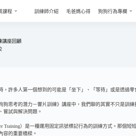
買課程
訓練師介紹
毛爸媽心得
狗狗行為專欄
練講座回顧
校
時，許多人第一個想到的可能是「坐下」、「等待」或是透過零
狗狗思考的潛力－響片訓練》講座中，我們聊的其實不只是訓練
、嘗試與解決問題。
cker Training）是一種運用固定訊號標記行為的訓練方式。那
內容的重要橋樑。