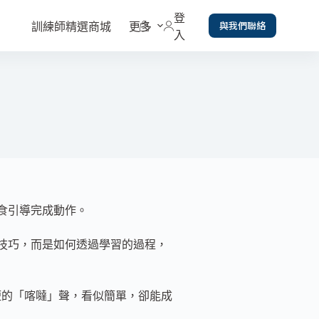
登
與我們聯絡
訓練師精選商城
更多
入
食引導完成動作。
技巧，而是如何透過學習的過程，
個短短的「喀噠」聲，看似簡單，卻能成