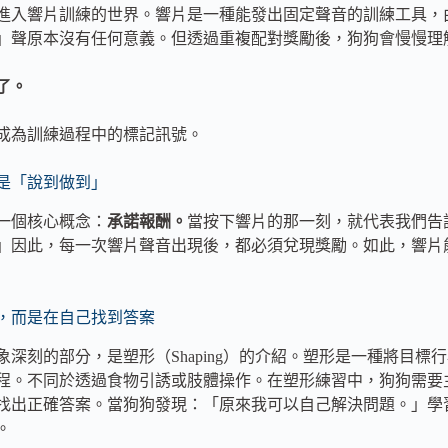
進入響片訓練的世界。響片是一種能發出固定聲音的訓練工具，
」聲原本沒有任何意義。但透過重複配對獎勵後，狗狗會慢慢理
了。
成為訓練過程中的標記訊號。
是「說到做到」
一個核心概念：
承諾報酬。
當按下響片的那一刻，就代表我們告
」因此，每一次響片聲音出現後，都必須兌現獎勵。如此，響片
，而是在自己找到答案
象深刻的部分，是塑形（Shaping）的介紹。塑形是一種將目
程。不同於透過食物引誘或肢體操作。在塑形練習中，狗狗需要
找出正確答案。當狗狗發現：「原來我可以自己解決問題。」學
。