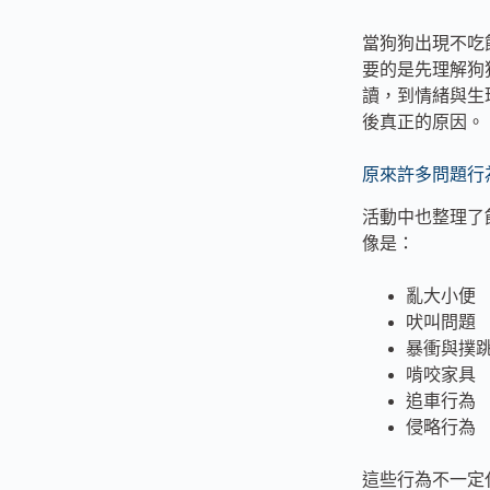
當狗狗出現不吃
要的是先理解狗
讀，到情緒與生
後真正的原因。
原來許多問題行
活動中也整理了
像是：
亂大小便
吠叫問題
暴衝與撲
啃咬家具
追車行為
侵略行為
這些行為不一定