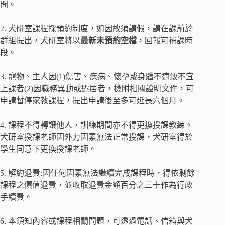
間。
2. 犬研室課程採預約制度，如因故須請假，請在課前於
群組提出，犬研室將以
最新未預約空檔
，回報可補課時
段。
3. 寵物、主人因(1)傷害、疾病、懷孕或身體不適致不宜
上課者(2)因職務異動或遷居者，檢附相關證明文件，可
申請暫停家教課程，提出申請後至多可延長六個月。
4. 課程不得轉讓他人，訓練期間亦不得更換授課教練。
犬研室授課老師因外力因素無法正常授課，犬研室得於
學生同意下更換授課老師。
5. 解約退費:因任何因素無法繼續完成課程時，得依剩餘
課程之價值退費，並收取退費金額百分之三十作為行政
手續費。
6. 本須知內容或課程相關問題，可透過電話、信箱與犬