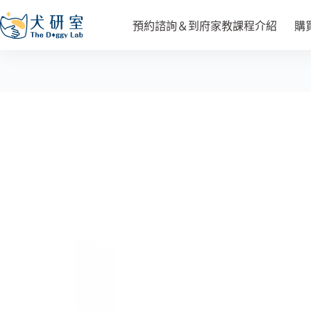
沃比搖擺球2.0
選擇規格
預約諮詢＆到府家教課程介紹
購
NT$
590