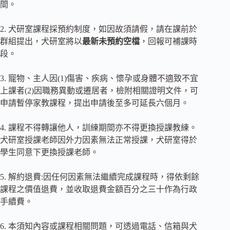
間。
2. 犬研室課程採預約制度，如因故須請假，請在課前於
群組提出，犬研室將以
最新未預約空檔
，回報可補課時
段。
3. 寵物、主人因(1)傷害、疾病、懷孕或身體不適致不宜
上課者(2)因職務異動或遷居者，檢附相關證明文件，可
申請暫停家教課程，提出申請後至多可延長六個月。
4. 課程不得轉讓他人，訓練期間亦不得更換授課教練。
犬研室授課老師因外力因素無法正常授課，犬研室得於
學生同意下更換授課老師。
5. 解約退費:因任何因素無法繼續完成課程時，得依剩餘
課程之價值退費，並收取退費金額百分之三十作為行政
手續費。
6. 本須知內容或課程相關問題，可透過電話、信箱與犬