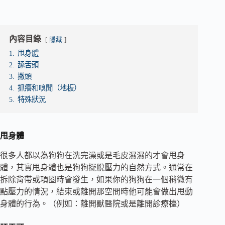
內容目錄
隱藏
1.
甩身體
2.
舔舌頭
3.
撇頭
4.
抓癢和嗅聞（地板）
5.
特殊狀況
甩身體
很多人都以為狗狗在洗完澡或是毛皮濕濕的才會甩身
體，其實甩身體也是狗狗擺脫壓力的自然方式。通常在
拆除背帶或項圈時會發生，如果你的狗狗在一個稍微有
點壓力的情況，結束或離開那空間時他可能會做出甩動
身體的行為。（例如：離開獸醫院或是離開診療檯）