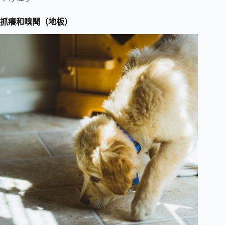
抓癢和嗅聞（地板）