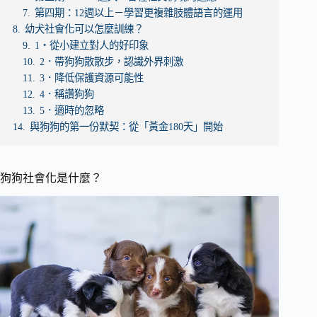
7.
第四期：12週以上－學習更複雜肢體語言的運用
8.
幼犬社會化可以怎麼訓練？
9.
1・從小建立對人的好印象
10.
2．帶狗狗散散步，認識外界刺激
11.
3．降低保護資源可能性
12.
4．稱讚狗狗
13.
5．適時的忽略
14.
與狗狗的第一份默契：從「黃金180天」開始
狗狗社會化是什麼？