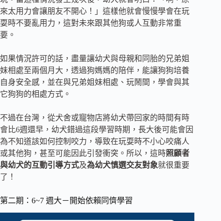
來太用力會讓朋友不開心！」這樣他就會慢慢學會在玩
耍時不要亂用力，這對未來跟其他狗或人互動非常重
要。
如果情況許可的話，盡量讓幼犬與母親和同胎的兄弟姐
妹相處至兩個月大，透過狗媽媽的陪伴，能讓狗狗培養
自身安全感，並在與兄弟姐妹相處、玩鬧間，學會與其
它狗狗的相處方式。
不過在台灣，從犬舍或寵物店將幼犬帶回家的時間有時
會比6週還早，幼犬錯過這段學習時期，長大後可能會因
為不知道該如何控制咬力，導致在玩耍時不小心咬痛人
或其他狗，甚至可能因此引發衝突。所以，這時
照顧者
與幼犬的互動引導方式
及
為幼犬慎選交友對象
就很重要
了！
第二期：6~7 週大－開始依賴同儕學習