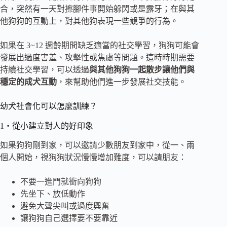
合，突然有一天對擦腳件事開始躲閃或是露牙；在與其
他狗狗的互動上，對其他狗表現一些競爭的行為。
如果在 3~12 週齡期間缺乏適當的社交學習，狗狗可能會
發展出過度害羞、攻擊性或焦慮等問題。這時時期需要
持續社交學習，可以透過
與其他狗狗一起散步讓他們與
穩定的成犬互動
，來幫助他們進一步發展社交技能。
幼犬社會化可以怎麼訓練？
1・從小建立對人的好印象
如果狗狗剛到家，可以邀請少數朋友到家中，從一、兩
個人開始，視狗狗狀況慢慢增加難度，可以請朋友：
不要一進門就衝向狗狗
先坐下、放低動作
避免大聲尖叫或過度興奮
讓狗狗自己選擇要不要靠近