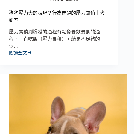
狗狗壓力大的表現？行為問題的壓力閾值｜犬
研室
壓力累積到爆發的過程有點像暴飲暴食的過
程，一直吃飯（壓力累積），給胃不足夠的
消…
閱讀全文