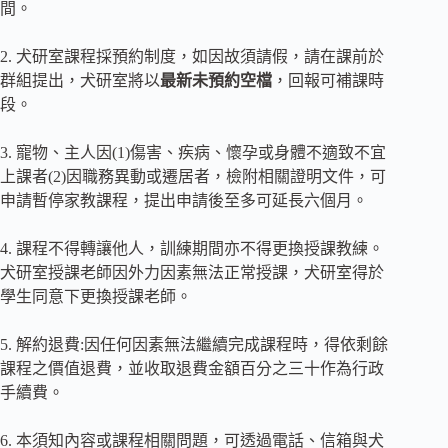
間。
2. 犬研室課程採預約制度，如因故須請假，請在課前於
群組提出，犬研室將以
最新未預約空檔
，回報可補課時
段。
3. 寵物、主人因(1)傷害、疾病、懷孕或身體不適致不宜
上課者(2)因職務異動或遷居者，檢附相關證明文件，可
申請暫停家教課程，提出申請後至多可延長六個月。
4. 課程不得轉讓他人，訓練期間亦不得更換授課教練。
犬研室授課老師因外力因素無法正常授課，犬研室得於
學生同意下更換授課老師。
5. 解約退費:因任何因素無法繼續完成課程時，得依剩餘
課程之價值退費，並收取退費金額百分之三十作為行政
手續費。
6. 本須知內容或課程相關問題，可透過電話、信箱與犬