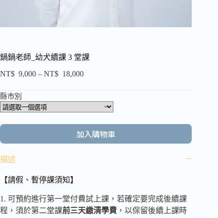
鍋鍋老師_幼犬續課 3 堂課
NT$
9,000
–
NT$
18,000
縣市別
加入購物車
描述
【請假、暫停課須知】
1. 可預約進行第一堂付費試上課，若確定要完成後續課
程，須於第二堂課
前三天繳清學費
，以保留後續上課時