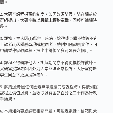
間。
2. 犬研室課程採預約制度，如因故須請假，請在課前於
群組提出，犬研室將以
最新未預約空檔
，回報可補課時
段。
3. 寵物、主人因(1)傷害、疾病、懷孕或身體不適致不宜
上課者(2)因職務異動或遷居者，檢附相關證明文件，可
申請暫停家教課程，提出申請後至多可延長六個月。
4. 課程不得轉讓他人，訓練期間亦不得更換授課教練。
犬研室授課老師因外力因素無法正常授課，犬研室得於
學生同意下更換授課老師。
5. 解約退費:因任何因素無法繼續完成課程時，得依剩餘
課程之價值退費，並收取退費金額百分之三十作為行政
手續費。
6. 本須知內容或課程相關問題，可透過電話、信箱與犬