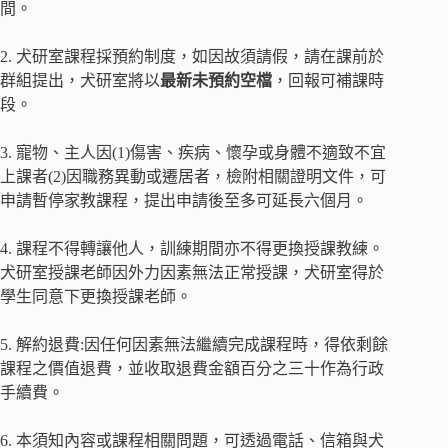
間。
2. 犬研室課程採預約制度，如因故須請假，請在課前於
群組提出，犬研室將以
最新未預約空檔
，回報可補課時
段。
3. 寵物、主人因(1)傷害、疾病、懷孕或身體不適致不宜
上課者(2)因職務異動或遷居者，檢附相關證明文件，可
申請暫停家教課程，提出申請後至多可延長六個月。
4. 課程不得轉讓他人，訓練期間亦不得更換授課教練。
犬研室授課老師因外力因素無法正常授課，犬研室得於
學生同意下更換授課老師。
5. 解約退費:因任何因素無法繼續完成課程時，得依剩餘
課程之價值退費，並收取退費金額百分之三十作為行政
手續費。
6. 本須知內容或課程相關問題，可透過電話、信箱與犬