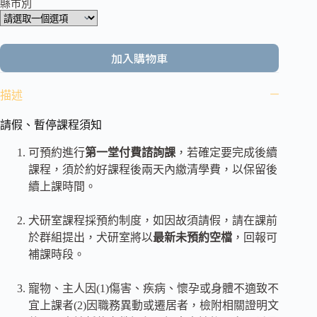
縣市別
加入購物車
描述
請假、暫停課程須知
可預約進行
第一堂付費諮詢課
，若確定要完成後續
課程，須於約好課程後兩天內繳清學費，以保留後
續上課時間。
犬研室課程採預約制度，如因故須請假，請在課前
於群組提出，犬研室將以
最新未預約空檔
，回報可
補課時段。
寵物、主人因(1)傷害、疾病、懷孕或身體不適致不
宜上課者(2)因職務異動或遷居者，檢附相關證明文