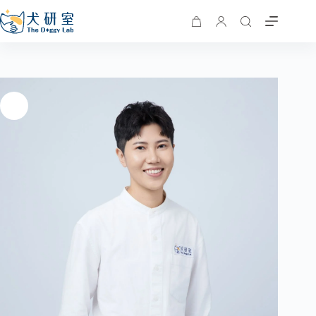
菲力老師_幼犬第一期 3 堂課
選擇規格
NT$
9,000
–
NT$
11,400