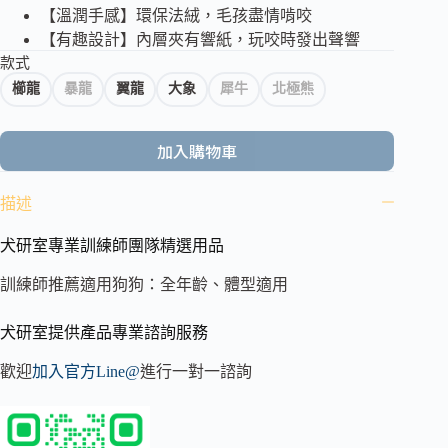
【溫潤手感】環保法絨，毛孩盡情啃咬
【有趣設計】內層夾有響紙，玩咬時發出聲響
款式
櫛龍
暴龍
翼龍
大象
犀牛
北極熊
加入購物車
描述
犬研室專業訓練師團隊精選用品
訓練師推薦適用狗狗：全年齡、體型適用
犬研室提供產品專業諮詢服務
歡迎
加入官方Line@
進行一對一諮詢