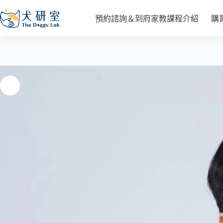
小希老師_幼犬第一期 5 堂課
選擇規格
預約諮詢＆到府家教課程介紹
購
NT$
15,000
–
NT$
30,000