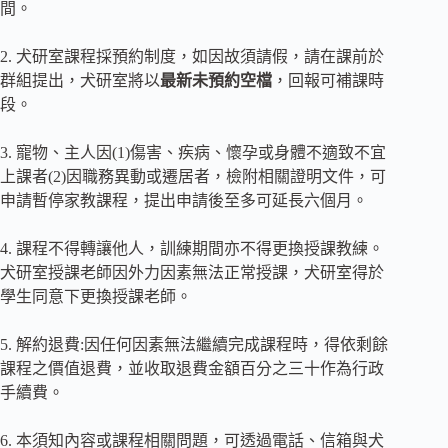
間。
2. 犬研室課程採預約制度，如因故須請假，請在課前於
群組提出，犬研室將以
最新未預約空檔
，回報可補課時
段。
3. 寵物、主人因(1)傷害、疾病、懷孕或身體不適致不宜
上課者(2)因職務異動或遷居者，檢附相關證明文件，可
申請暫停家教課程，提出申請後至多可延長六個月。
4. 課程不得轉讓他人，訓練期間亦不得更換授課教練。
犬研室授課老師因外力因素無法正常授課，犬研室得於
學生同意下更換授課老師。
5. 解約退費:因任何因素無法繼續完成課程時，得依剩餘
課程之價值退費，並收取退費金額百分之三十作為行政
手續費。
6. 本須知內容或課程相關問題，可透過電話、信箱與犬