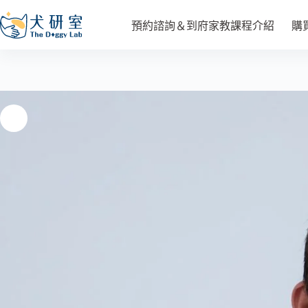
小善老師_成犬續課_兩隻狗
選擇規格
預約諮詢＆到府家教課程介紹
購
NT$
36,000
–
NT$
60,000