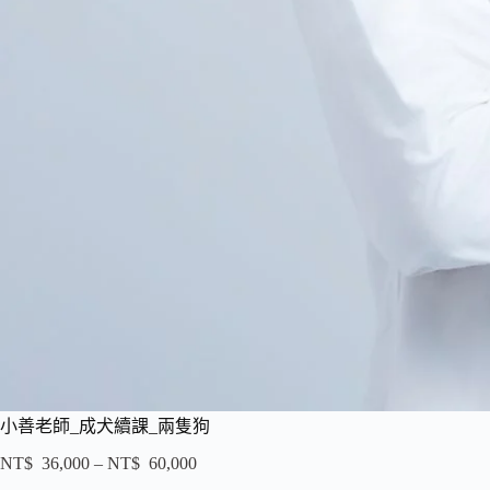
小善老師_成犬續課_兩隻狗
NT$
36,000
–
NT$
60,000