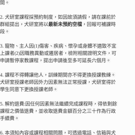
間。
2. 犬研室課程採預約制度，如因故須請假，請在課前於
群組提出，犬研室將以
最新未預約空檔
，回報可補課時
段。
3. 寵物、主人因(1)傷害、疾病、懷孕或身體不適致不宜
上課者(2)因職務異動或遷居者，檢附相關證明文件，可
申請暫停家教課程，提出申請後至多可延長六個月。
4. 課程不得轉讓他人，訓練期間亦不得更換授課教練。
犬研室授課老師因外力因素無法正常授課，犬研室得於
學生同意下更換授課老師。
5. 解約退費:因任何因素無法繼續完成課程時，得依剩餘
課程之價值退費，並收取退費金額百分之三十作為行政
手續費。
6. 本須知內容或課程相關問題，可透過電話、信箱與犬