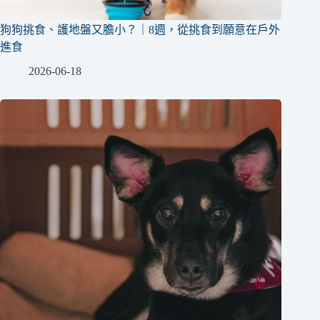
狗狗挑食、護地盤又膽小？｜8週，從挑食到願意在戶外
進食
2026-06-18