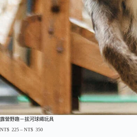
露營野趣－拔河球繩玩具
NT$
225
–
NT$
350