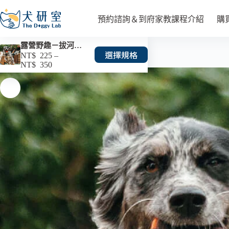
預約諮詢＆到府家教課程介紹
購
露營野趣－拔河球繩玩具
選擇規格
NT$
225
–
NT$
350