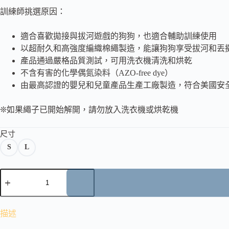
訓練師挑選原因：
適合喜歡拋接與拔河遊戲的狗狗，也適合輔助訓練使用
以超耐久和高強度編織棉繩製造，能讓狗狗享受拔河和丟
產品通過嚴格品質測試，可用洗衣機清洗和烘乾
不含有害的化學偶氮染料（AZO-free dye）
由最高認證的嬰兒和兒童產品生產工廠製造，符合美國安
❊如果繩子已開始解開，請勿放入洗衣機或烘乾機
尺寸
S
L
描述