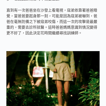
直到有一次爸爸坐在沙發上看電視，寇弟依靠著爸爸睡
覺，當爸爸要起身那一刻，可能是因為寇弟被嚇到，爸
爸在毫無防備之下被寇弟咬傷，而這一次的攻擊是最嚴
重的，需要去診所就醫。這時爸爸媽媽意識到情況變得
更不好了，因此決定花時間繼續尋找訓練師。