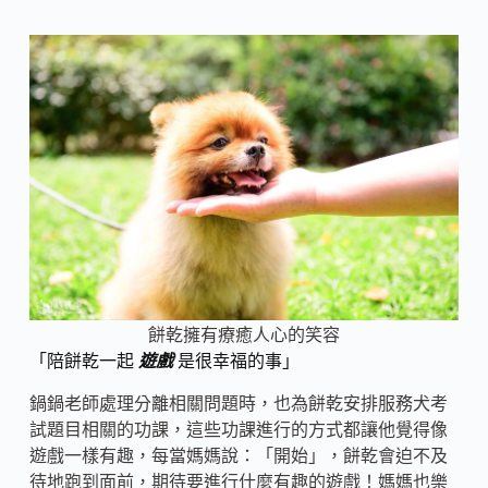
餅乾擁有療癒人心的笑容
「陪餅乾一起
遊戲
是很幸福的事」
鍋鍋老師處理分離相關問題時，也為餅乾安排服務犬考
試題目相關的功課，這些功課進行的方式都讓他覺得像
遊戲一樣有趣，每當媽媽說：「開始」，餅乾會迫不及
待地跑到面前，期待要進行什麼有趣的遊戲！媽媽也樂