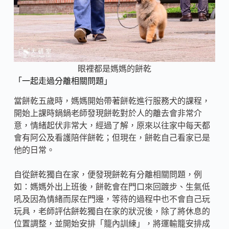
眼裡都是媽媽的餅乾
「一起走過分離相關問題」
當餅乾五歲時，媽媽開始帶著餅乾進行服務犬的課程，
開始上課時鍋鍋老師發現餅乾對於人的離去會非常介
意，情緒起伏非常大，經過了解，原來以往家中每天都
會有阿公及看護陪伴餅乾；但現在，餅乾自己看家已是
他的日常。
自從餅乾獨自在家，便發現餅乾有分離相關問題，例
如：媽媽外出上班後，餅乾會在門口來回踱步、生氣低
吼及因為情緒而尿在門邊，等待的過程中也不會自己玩
玩具，老師評估餅乾獨自在家的狀況後，除了將休息的
位置調整，並開始安排「籠內訓練」，將運輸籠安排成