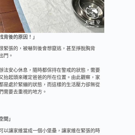
找背後的原因！」
很緊張的，被嚇到後會想竄逃，甚至掙脫胸背
出門。
辦法安心休息，隨時都保持在警戒的狀態，需要
又抬起頭來確定爸爸的所在位置。由此觀察，家
都是處於緊繃的狀態，而這樣的生活壓力卻無從
們需要去重視的地方。
空間」
可以讓家維當成一個小堡壘，讓家維在緊張的時